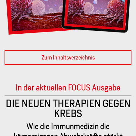
Zum Inhaltsverzeichnis
In der aktuellen FOCUS Ausgabe
THERAPIEN GEGEN
Po
KREBS
Ceuta und d
Immunmedizin die
traumatisierter Kon